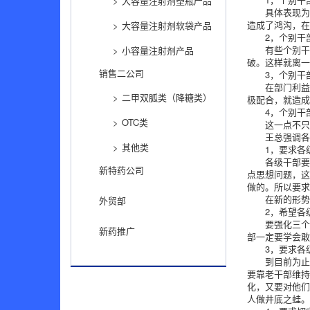
大容量注射剂塑瓶产品
具体表现
造成了鸿沟，
大容量注射剂软袋产品
2，个别干
有些个别
小容量注射剂产品
破。这样就离
销售二公司
3，个别干
在部门利
二甲双胍类（降糖类）
极配合，就造
4，个别干
OTC类
这一点不
王总强调
其他类
1，要求各
各级干部
新特药公司
点思想问题，
做的。所以要
在新的形
外贸部
2，希望各
要强化三
新药推广
部一定要学会
3，要求各
到目前为止
要靠老干部维
化，又要对他
人做井底之蛙
新闻中心