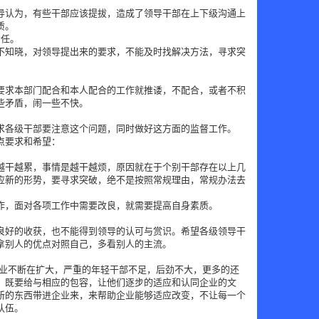
导认为，有些干部应该提拔，造成了领导干部在上下级沟通上
质。
责任。
不知晓，对领导提出来的要求，不能及时找解决方法，寻求突
要求本部门配合和本人配合的工作就推诿，不配合，或者不积
些矛盾，闹一些不快。
求各级干部要注意这个问题，同时做好这方面的监督工作。
点要求和希望：
越干越累，事情是越干越烦，原因就在于个别干部存在以上几
应新的形势，要寻求突破，绝不是按照常规理由，常规办法去
。
作，面对各项工作中需要改良，就需要提高自身素质。
良好的收获，也不能得到领导的认可与赏识。希望各级领导干
拿别人的优点对照自己，多看别人的主流。
企业不断在扩大，严重的年轻干部不足，后劲不大，更多的还
，既要给与相应的包容，让他们逐步的适应和认同企业的文
新的东西带进企业来，来帮助企业能够适应改变，不让每一个
队伍。