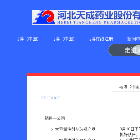
马博（中国）
马博（中国）
马博在线注册
新闻
马博（中国
天成产品中心
PRODUCT
销售一公司
9月10日
大容量注射剂玻瓶产品
抓好队伍
1，个别干