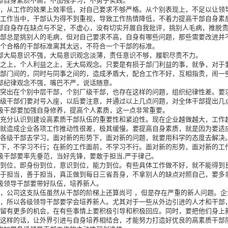
为，从工作的效果上效率低，对自己要求不够严格。从个别表现上，不足以让领
在工作当中，干部认为得不到重视，导致工作热情降低，不着力提高干部自身素
部自身存在缺点与不足，不虚心，没有切实开展自我批评，挑别人毛病，推脱
干部总是挑别人的毛病，但对自己要求不高，自身有哪些问题，那些需要改进并
一个合格的干部标准离其太远，不符合一个干部的标准。
部大局意识不强，大局意识观念淡薄，责任意识不够，履职尽责不力。
益之上，个人利益之上，无大局观念。只要是有损于部门利益的事，就争，对于
成部门间的，同时与同事之间的，造成矛盾大，配合工作不好，互相指责，闹一
部纪律观念不强，嘴巴不严，说话随意。
只突出在个别中层干部，个别厂级干部，也存在这样的问题，组织纪律性差。要
各级干部们要对号入座，以后要注意，并通过以上几点问题，对全体干部提出几
级干部要加强自身修养，提高个人素质，这一点非常重要。
要充分认识到建设高素质干部队伍的重要性和紧迫性。现在企业越做越大，工作
这就造成企业各项工作推动性很差，极其缓慢。要提高自身素质，就是因为要适
求各级干部去学习，面对新的形势下，面对新的问题，就要用科学的态度去解决
势下，不学习不行；在新的工作面前，不学习不行。面对新的形势，面对新的工
级干部要率先垂范，当好先锋，要敢于担当,严于律己。
个到位，即身份到位，意识到位，能力到位。有些具体工作做不好，就不能得到
敢于担当，善于担当，真正做到每日三省吾身，不拿别人的缺点对照自己，要多
级领导干部要带好队伍，培养新人。
，公司这支队伍虽然从干部的阶梯上还算尚可 ，但是存在严重的新人问题。
持，所以各级领导干部要学会培养新人。尤其对于一些从外边引进的人才和干部
们留有更多的机会，在有些事情上要积极引导和积极回应。同时，要把他们身上
。这样的话，让外界引进与自身培养相结合，才能努力打造好优良的高素质干部