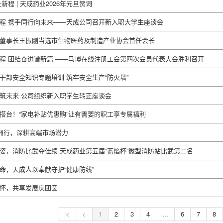
新程 | 天成药业2026年元旦贺词
程 携手同行向未来——天成公司召开新入职大学生座谈会
董事长王振刚当选市生物医药及制造产业协会首任会长
程 团结奋进谱新篇 ——马博在线注册工会第四次会员代表大会胜利召开
干部安全知识专题培训 筑牢安全生产“防火墙”
筑未来 公司组织新入职学生转正座谈会
搭台！“家电补贴优惠购”让有需要的职工享专属福利
洲行，深耕高端市场潜力
姿，消防比武夺佳绩 天成药业第五届“蓝焰杯”微型消防站比武第二名
命，天成人以奉献守护“健康防线”
怀，共享发展庆团圆
1
2
3
4
...
6
7
8