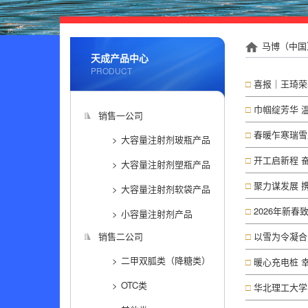
马博（中国
天成产品中心
PRODUCT
喜报｜王琦荣
巾帼绽芳华 温
销售一公司
春暖乍寒瑞雪
大容量注射剂玻瓶产品
开工启新程 
大容量注射剂塑瓶产品
聚力谋发展 携
大容量注射剂软袋产品
2026年新春
小容量注射剂产品
销售二公司
以雪为令凝合
二甲双胍类（降糖类）
暖心充电桩 幸
OTC类
华北理工大学