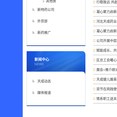
其他类
行稳致远 共赴
新特药公司
凝心聚力启新
外贸部
河北天成药业
凝心聚力启新
新药推广
公司开展中层
赋能成长，共
新闻中心
区总工会暖心
NEWS
展会+推介欧
天成健儿展英
天成动态
双节在岗践使
媒体报道
情系职工送关