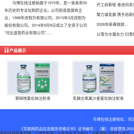
马博在线注册始建于1970年，是一家具有50
开工启新程 奋进向未来
年历史的专业化制药企业。公司前身是国有企
聚力谋发展 携手启新程
业，1998年改制为有限公司，2010年3月改制为
2026年新春致辞...
股份有限公司。2014年9月9日成立了全资子公司
“河北道恩药业有限公司”......
以雪为令凝合力 扫雪
产品展示
替硝唑氯化钠注射液
乳酸左氧氟沙星氯化钠注射液
马博在线注册地址：河北省沧州
《互联网药品信息服务资格证书》证书编号：（冀）-非经营性-2024-
新利在线登录官网
|
马博手机网
|
乐鱼手机官方网站
|
万象城在线登录
|
米乐