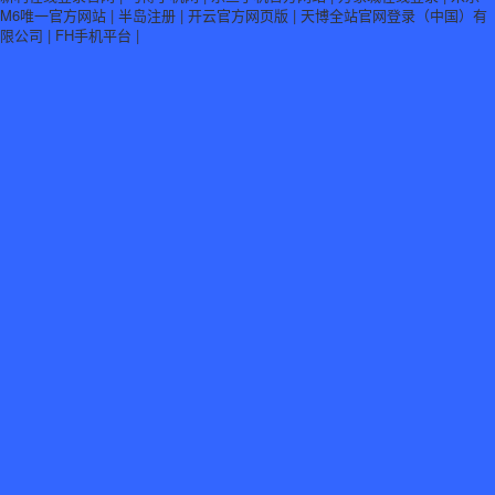
M6唯一官方网站
|
半岛注册
|
开云官方网页版
|
天博全站官网登录（中国）有
限公司
|
FH手机平台
|