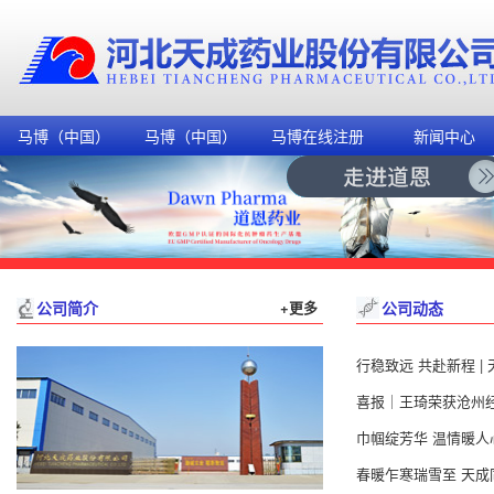
马博（中国）
马博（中国）
马博在线注册
新闻中心
公司简介
+更多
公司动态
行稳致远 共赴新程 | 天
喜报｜王琦荣获沧州经济
巾帼绽芳华 温情暖人心 
春暖乍寒瑞雪至 天成同