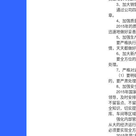
3、加大销
通过公司四
章。
4、加强质
2015年
迅速地做好妥
5、加强生
要严格执行
情，天天都做
6、加大新
要全方位的
处理。
7、严格对
（1）要明
的，要严肃处
8、加强安
2015年
领导，及时安
不留盲点、不
全知识，切实
库、车间等区域
强化内部管
从大的经济运
必须要实现全
2015年