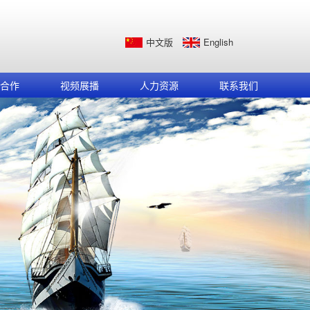
中文版
English
合作
视频展播
人力资源
联系我们