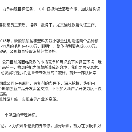
，力争实现目标任务；（3）狠抓淘汰落后产能，加快结构调
时要提高员工素质，培养一批骨干。尤其通过欧盟认证工作，
015年，磷酸肌酸钠和塑料安瓿小容量注射剂这两个品种预
1月的毛利在4700万，到明年，整体毛利要完成6500万。
保守，公司将直接取消其经营资格。
，公司目前所面临激烈的市场竞争和每况愈下的经营环境，我
产品单一，抗风险能力薄弱所造成的窘境，我们要居安思危、
驱动发展将是我们企业未来发展的主旋律。提升干部队伍素
，因此公司在有原料、有制剂的条件下，深入挖掘、练好内
不断加强新产品开发资金支持，不断加大新产品开发力度不仅
提高。
实现转型升级，实现主导产业的变革。
是一个明显的管理特征。
贯彻。人力资源部也要内外兼修，抓好培训，努力在“如何抓好