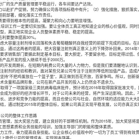
分厂的生产质量管理要平稳运行，各车间要达产达效。
力以赴扩产促销，努力确保公司各项指标稳中有升；（2）强化措施，狠抓落实
超前部署，细化落实工作责任。
质要得到根本性的提高，凝聚力和向心力要明显增强。
人员培训工作一定要切实加强。要让全体员工真正地知道企业的核心价值观，同
典型，真正地实现企业人员整体素质平稳、稳定的提高。
毛利要整体提高30%。
虑大容量注射剂增长回落和失去葡萄糖酸钙自我经营的前提下完成的目标。在2
益，通过这两者的提高，把大容量注射剂真正意义上的下降弥补回来。2014年1-1
，要求销售部门要据此制定基本目标，要大胆定，不要留余地，目标定得过低、
新产品开发的投入继续不低于2000万。
品的开发周期长，在短期内耗费公司大量的人力物力，但是我们要清醒地认识到
量注射剂的经验和教训，面对某些兄弟公司专注于注射剂等低附加值产品，造成
坚持“不把鸡蛋放在一个篮子里”，真正做到百花齐放，百家争鸣。所以，创新
技术含量和品牌形象，公司在新产品开发的投入上仍然会不遗余力。
司取得了一项国家级三类抗病毒临床批件，预计将在2016年取得国家批准文号
将会成为很好的经济增长环节，对于公司未来的经营，将产生深远影响。因此，
成长、进步和竞争力能的提高，而且也使公司与社会、自然环境的适应能力大大
结，通过制定2015年的整体目标，如果公司真正实现平稳发展，公司亦真正
5年公司的整体工作思路
员管理，加大奖惩力度，建立良好的干部聘任机制。作为2015年，加大奖惩将
工思想素质和业务技能的培训，加强主导部门的职能和整体素质。
力工作，奋力提高自身技能。让企业核心价值观中的“一切为了员工”得到有效
作上降低公司的管理成本，实现固本强基。