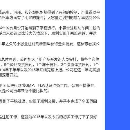
成品率、消耗、和外观瓶型都得到了有效的控制，产量得以平
格率方面有了明显的提高；大容量注射剂的成品率达到99%
半年的九月份开始得到了平稳运行。小容量注射剂车间二线的
基层人员调动比较大的情况下，顺利实现了两班运转，并达
四年之久的小容量注射剂新剂型获得全面批复，这标志着我公
”的总体原则，公司加大了新产品开发的人员安排，将各个岗位
，5个替尼类抗癌药，1个冻干粉针，2个脂质体抗癌药，1个
14年下半年以及2015年陆续完成上报。公司在这一年切实加
和深度开发。
的团队进行欧盟GMP、FDA认证准备工作。公司不惜重金，
大是公司历年来所不能比拟的。
钠得到了平稳过渡，实现了顺利交接，并基本完成了全国范围
注册工作，这就为2015年以及今后的初步工作打下了良好