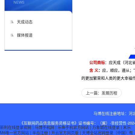
NEWS
天成动态
媒体报道
公司商标
：应天成（河北
含 义
：
应，顺应，遵从；
的更加繁荣和人类的更大幸福
上一篇：发展历程
马博在线注册地址：河北省沧州
《互联网药品信息服务资格证书》证书编号：（冀）-非经营性-2024-
新利在线登录官网
|
马博手机网
|
乐鱼手机官方网站
|
万象城在线登录
|
米乐
M6唯一官方网站
|
半岛注册
|
开云官方网页版
|
天博全站官网登录（中国）有