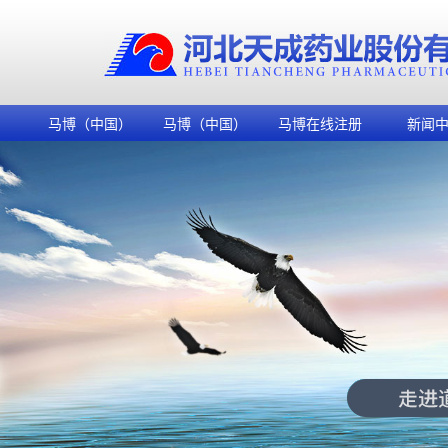
马博（中国）
马博（中国）
马博在线注册
新闻